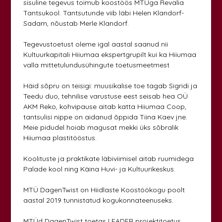
sisuline tegevus toimub koostöös MTÜga Revalia
Tantsukool. Tantsutunde viib läbi Helen Klandorf-
Sadam, nõustab Merle Klandorf.
Tegevustoetust oleme igal aastal saanud nii
Kultuurkapitali Hiiumaa ekspertgrupilt kui ka Hiiumaa
valla mittetulundusühingute toetusmeetmest
Häid sõpru on teisigi: muusikalise toe tagab Sigridi ja
Teedu duo, tehnilise varustuse eest seisab hea OÜ
AKM Reko, kohvipause aitab katta Hiiumaa Coop,
tantsulisi nippe on aidanud õppida Tiina Kaev jne.
Meie pidudel hoiab magusat mekki üks sõbralik
Hiiumaa plastitööstus.
Koolituste ja praktikate läbiviimisel aitab ruumidega
Palade kool ning Käina Huvi- ja Kultuurikeskus.
MTÜ DagenTwist on Hiidlaste Koostöökogu poolt
aastal 2019 tunnistatud kogukonnateenuseks.
MTÜd DagenTwist toetas LEADER projektitoetus