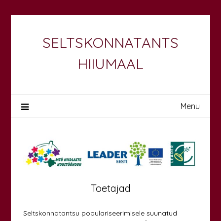
Skip
to
content
SELTSKONNATANTS
HIIUMAAL
Menu
Toetajad
Seltskonnatantsu populariseerimisele suunatud